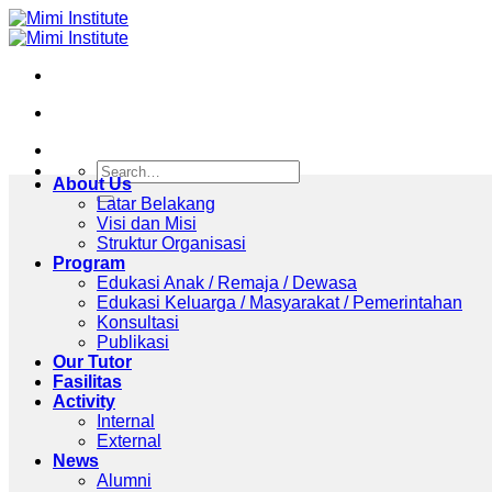
Skip
to
content
About Us
Latar Belakang
Visi dan Misi
Struktur Organisasi
Program
Edukasi Anak / Remaja / Dewasa
Edukasi Keluarga / Masyarakat / Pemerintahan
Konsultasi
Publikasi
Our Tutor
Fasilitas
Activity
Internal
External
News
Alumni