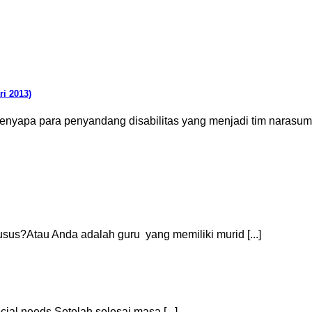
ri 2013)
nyapa para penyandang disabilitas yang menjadi tim narasumbe
us?Atau Anda adalah guru yang memiliki murid [...]
ial needs Setelah selesai masa [...]