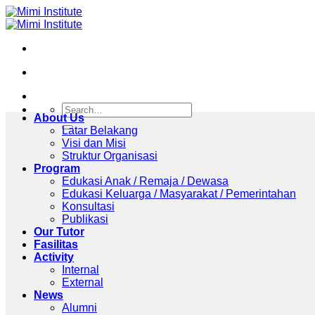
Skip
to
content
About Us
Latar Belakang
Visi dan Misi
Struktur Organisasi
Program
Edukasi Anak / Remaja / Dewasa
Edukasi Keluarga / Masyarakat / Pemerintahan
Konsultasi
Publikasi
Our Tutor
Fasilitas
Activity
Internal
External
News
Alumni